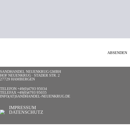
SANDHANDEL NEUENKRUG GMBH
HOF NEUENKRUG · STADER STR. 2
27729 HAMBERGEN
TELEFON +49(0)4793 95034
TELEFAX +49(0)4793 95035
INFO(AT)SANDHANDEL-NEUENKRUG.DE
IMPRESSUM
DATENSCHUTZ